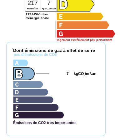
217
7
2
2
kWh/m
.an
kg CO
/m
.an
2
112 kWh/m²/an
d'énergie finale
logement extrêmement peu performant
Dont émissions de gaz à effet de serre
*
peu d'émissions de CO2
7
kgCO
/m
.an
2
2
Émissions de CO2 très importantes