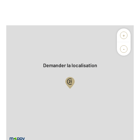
Afficher sur la carte :
+
Agence
Biens vendus
-
Demander la localisation
Vue globale
2
Surface totale : 155 m
2
Surface habitable : 142 m
2
Surface terrain : 2 088 m
Nombre de pièces : 6
[Voir le détail]