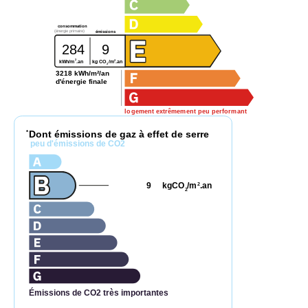
consommation
(énergie primaire)
émissions
284
9
2
2
kg CO
/m
.an
kWh/m
.an
2
3218 kWh/m²/an
d'énergie finale
logement extrêmement peu performant
Dont émissions de gaz à effet de serre
*
peu d'émissions de CO2
9
kgCO
/m
.an
2
2
Émissions de CO2 très importantes