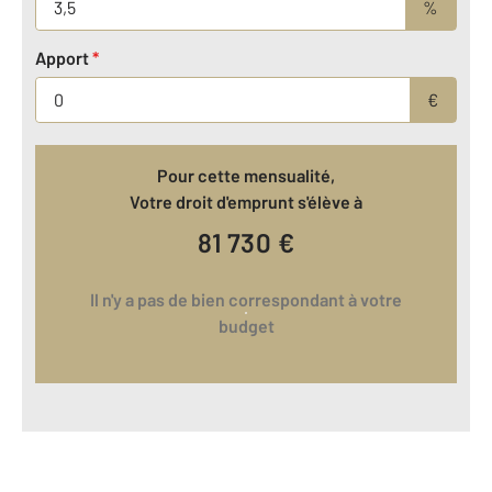
%
Apport
*
€
Pour cette mensualité,
Votre droit d'emprunt s'élève à
81 730
€
Il n'y a pas de bien correspondant à votre
budget