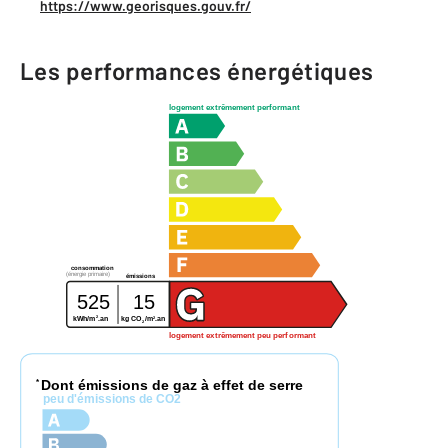
https://www.georisques.gouv.fr/
Les performances énergétiques
logement extrêmement performant
consommation
(énergie primaire)
émissions
525
15
2
2
kg CO
/m
.an
kWh/m
.an
2
logement extrêmement peu performant
Dont émissions de gaz à effet de serre
*
peu d'émissions de CO2