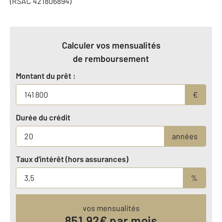
(RSAC 421806894)
Calculer vos mensualités
de remboursement
Montant du prêt :
€
Durée du crédit
années
Taux d'intérêt (hors assurances)
%
vos mensualités
851.92
€ par mois