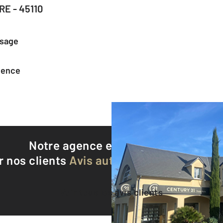
E - 45110
ssage
agence
Notre agence est notée
8,9/10
r nos clients
Avis authentifiés par Qualite
Voir tous les avis clients