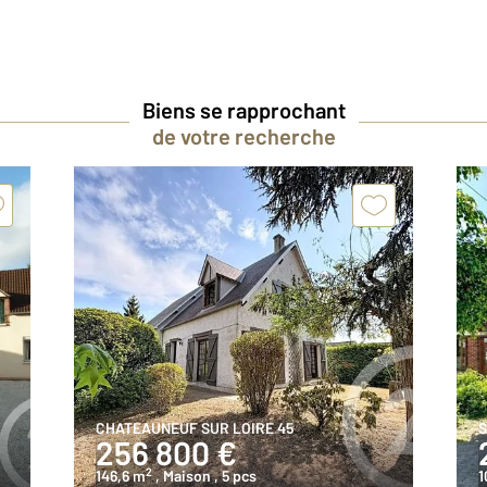
Biens se rapprochant
de votre recherche
CHATEAUNEUF SUR LOIRE 45
S
256 800 €
2
146,6 m
, Maison
, 5 pcs
1