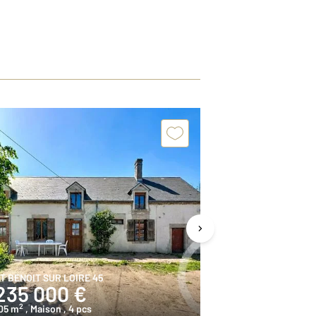
T BENOIT SUR LOIRE 45
ST BENOIT SUR 
235 000 €
166 320
2
2
05 m
, Maison
, 4 pcs
96 m
, Maison
, 